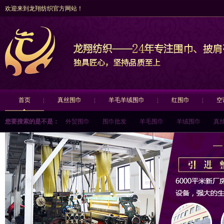
欢迎来到龙翔纺织官方网站！
首页
真丝围巾
羊毛羊绒围巾
红围巾
空
您要搜索的是不是：
外贸围巾
围巾批发
羊毛围巾
羊绒围巾
真