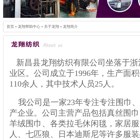
首页
»
龙翔帮助中心
»
关于龙翔
»
龙翔简介
新昌县龙翔纺织有限公司坐落于浙
业区。公司成立于1996年，生产面积
110余人，其中技术人员25人。
我公司是一家23年专注
专注围巾、
产企业。公司主营产品包括真丝围巾
羊绒围巾、各类拉毛休闲毯，家居服
人、七匹狼、日本迪斯尼等许多服装