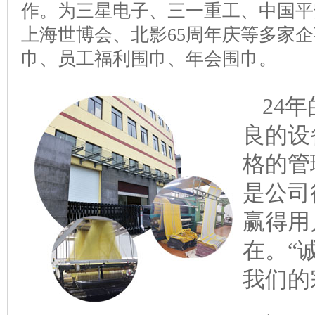
作。为三星电子、三一重工、中国平
上海世博会、北影65周年庆等多家
巾、员工福利围巾、年会围巾。
24
年
良的设
格的管
是公司
赢得用
在。“
我们的