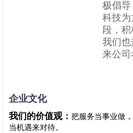
极倡导
科技为
段，积
我们也
来公
企业文化
我们的价值观：
把服务当事业做，
当机遇来对待。