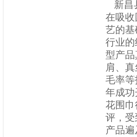
新昌
在吸收
艺的基
行业的
型产品
肩、真
毛率等
年成功
花围巾
评，受
产品遍