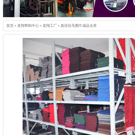
首页
»
龙翔帮助中心
»
龙翔工厂
»
真丝拉毛围巾成品仓库